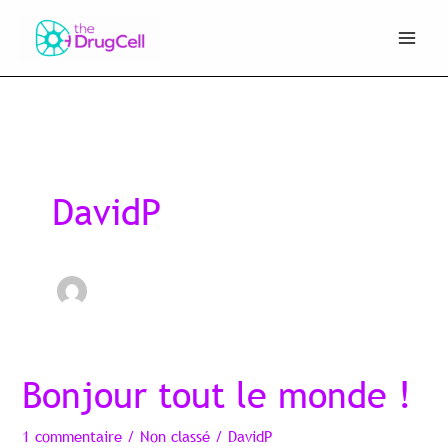
Aller
au
contenu
DavidP
Bonjour tout le monde !
Bonjour
tout
1 commentaire
/
Non classé
/
DavidP
le